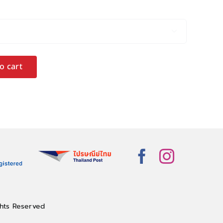

o cart
hts Reserved