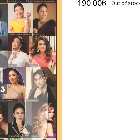
190.00
฿
Out of stoc