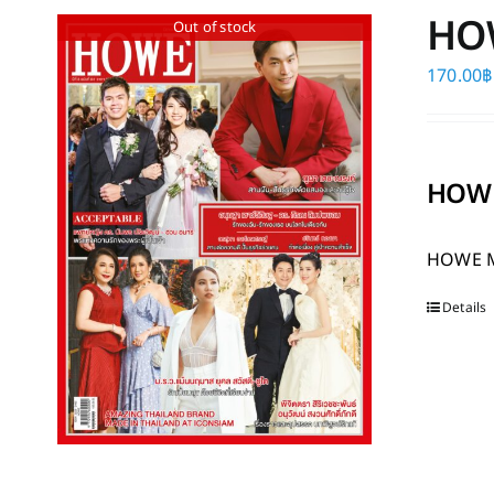
HO
Out of stock
170.00
฿
HOWE
HOWE 
Details