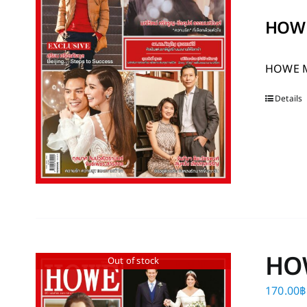
HOWE
HOWE 
Details
HO
Out of stock
170.00
฿