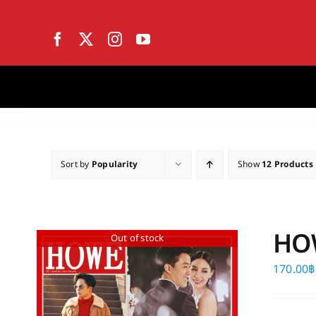
Skip
to
content
Sort by
Popularity
Show
12 Products
HO
Out of stock
170.00
฿