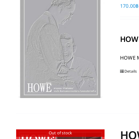
170.00
฿
HOWE
HOWE 
Details
HO
Out of stock