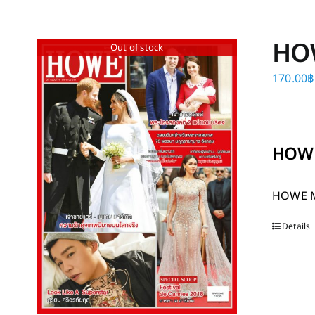
HO
Out of stock
170.00
฿
HOWE
HOWE 
Details