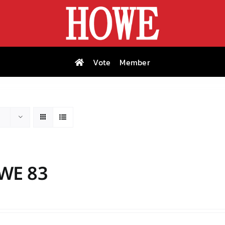
Vote
Member
WE 83