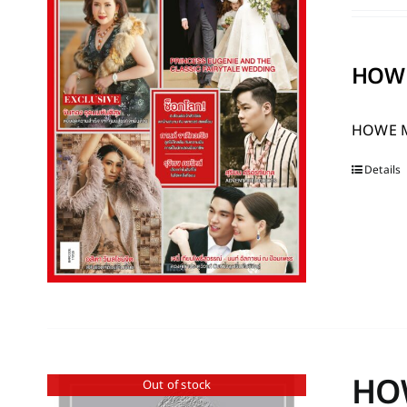
HOWE
HOWE 
Details
HO
Out of stock