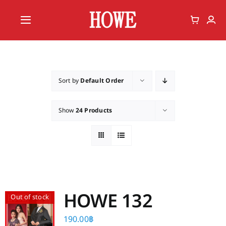
Skip
to
Toggle
content
Navigation
Home
Vote
Sort by
Default Order
Member
Show
24 Products
HOWE 132
Out of stock
190.00
฿