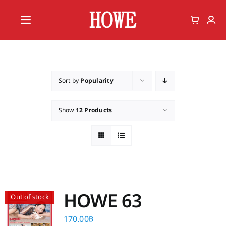
Skip
to
Toggle
content
Navigation
Home
Vote
Sort by
Popularity
Member
Show
12 Products
HOWE 63
Out of stock
170.00
฿