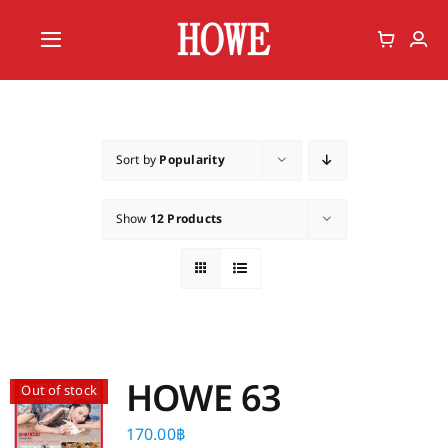
Skip
to
Toggle
content
Navigation
Home
Vote
Sort by
Popularity
Member
Show
12 Products
HOWE 63
Out of stock
170.00
฿